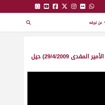
عن لبرقه
ش1 طرفاشة لـ هجن الرئاسة -المضمر: عيسى سعيد الخييلي (مهرجان سمو الأمير المفدى 29/4/2009) حيل