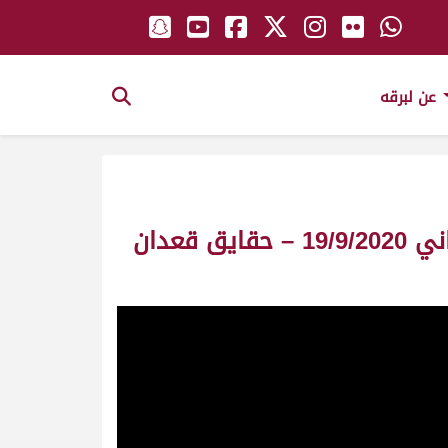
عن لبرقه
ش10 سيلين لـ هجن إنتاج أم الزبار (سعد سالم الهولي النعيمي) المحلي الثاني 19/9/2020 – حقايق قعدان