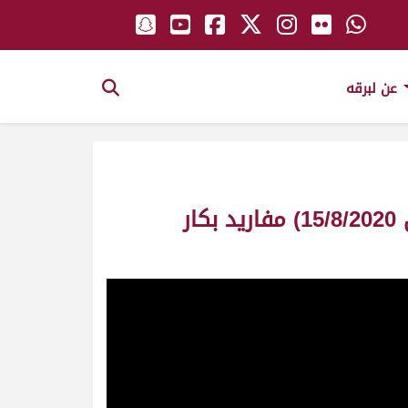
عن لبرقه
ش13 خيرة لـ حمد علي سالم سنيد الدعية (السباق التمهيدي الصيفي الثاني 15/8/2020) مفاريد بكار