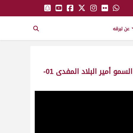
عن لبرقه
ش14 خطيرة لـ هجن الشحانية (محمد بن خالد العطية) مهرجان حضرة صاحب السمو أمير البلاد المفدى 01-