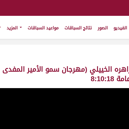
الفيديو
الصور
نتائج السباقات
مواعيد السباقات
المزيد
8:10: