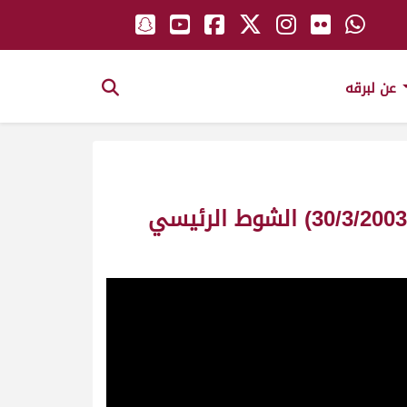
عن لبرقه
ش14 غزلان لـ سلطان خليفة بن زاهره الخييلي (مهرجان سمو الأمير المفدى 30/3/2003) الشوط الرئيسي