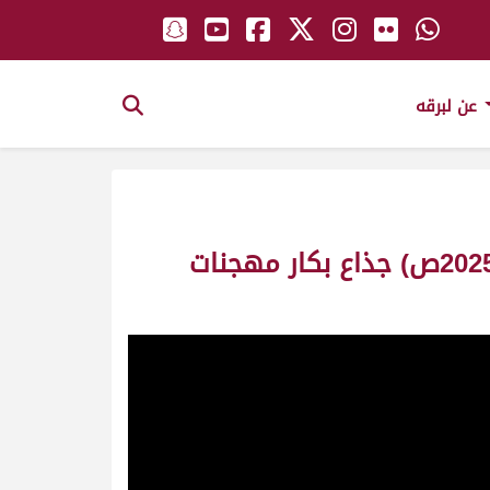
عن لبرقه
ش16 جمايل لـ عبدالعزيز جابر حمود العصيمي (مهرجان ختامي الوثبة 13-05-2025ص) جذاع بكار مهجنات