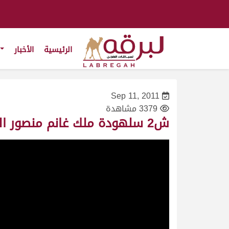
الرئيسية
الأخبار
Sep 11, 2011
3379 مشاهدة
ش2 سلهودة ملك غانم منصور الخيارين- ختامي الوثبة- (خنجر الحيل محليات)- ت 12:45:07