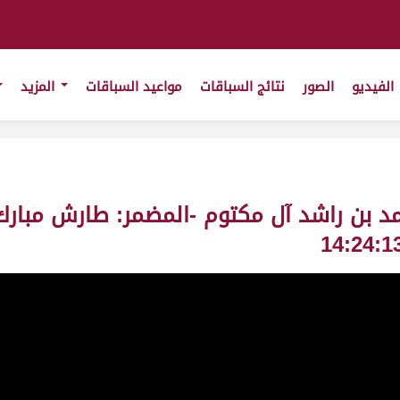
الفيديو
الصور
نتائج السباقات
مواعيد السباقات
المزيد
محمد بن راشد آل مكتوم -المضمر: طارش مبارك