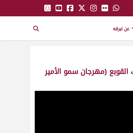
عن لبرقه
 القوبع (مهرجان سمو الأمير