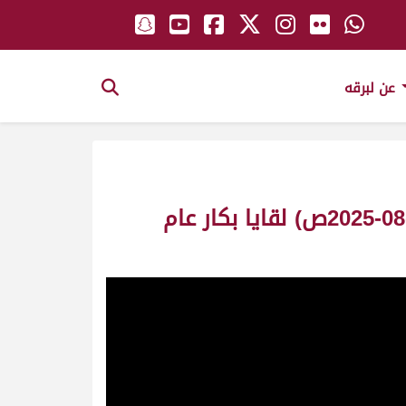
عن لبرقه
ش23 دانة لـ خضر عايد سلامه المرواني الجهني (منافسات موسم الطائف 1-08-2025ص) لقايا بكار عام