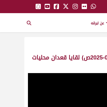
عن لبرقه
ش3 شهاب لـ محمد غانم علي حموده الظاهري (مهرجان ختامي الوثبة 11-05-2025ص) لقايا قعدان محليات