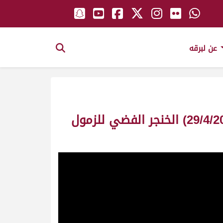
عن لبرقه
ش3 عماش لـ راشد محمد سعيد بن مروشد (مهرجان سمو الأمير المفدى 29/4/2009) الخنجر الفضي للزمول