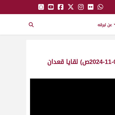
عن لبرقه
ش4 الدنقلاوي لـ سهيل راشد عبيد دغيش الكتبي (مهرجان حاكم الشارقة 05-11-2024ص) لقايا قعدان