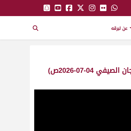
عن لبرقه
ش5 الكايدة لـ عبدالله الصغير السيود سعيد الفزاري (التمهيدي الأول المهرجان الصيفي 04-07-2026ص)