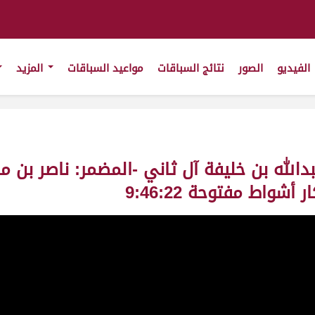
الفيديو
الصور
نتائج السباقات
مواعيد السباقات
المزيد
 عبدالله بن خليفة آل ثاني -المضمر: ناصر 