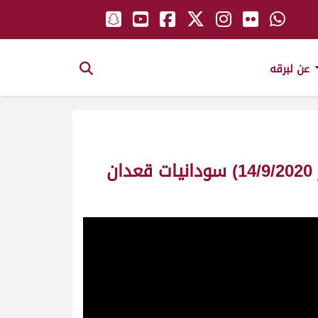
عن لبرقه
ش8 الحصن لـ عبدالله جارالله علي النابت المري (المحلي الأول – ميدان لبصير 14/9/2020) سودانيات قعدان