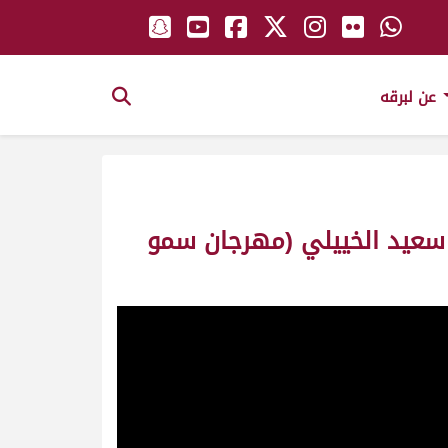
عن لبرقه
ى سعيد الخييلي (مهرجان سمو