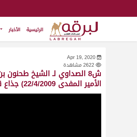
الرئيسية
الأخبار
Apr 19, 2020
2622 مشاهدة
ش8 الصداوي لـ الشيخ طحنون
الأمير المفدى 22/4/2009) جذاع قعدان مفتوح 9:42:3