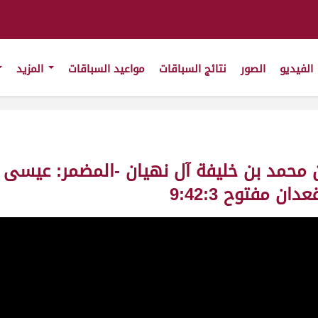
الفيديو
الصور
نتائج السباقات
مواعيد السباقات
المزيد
 بن محمد بن خليفة آل نهيان -المضمر: عيس