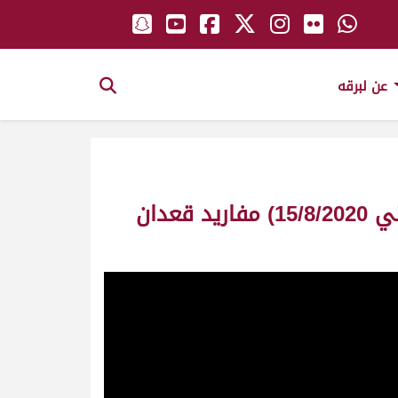
عن لبرقه
ش8 العديد لـ علي عبدالهادي بخيت البريدي (السباق التمهيدي الصيفي الثاني 15/8/2020) مفاريد قعدان