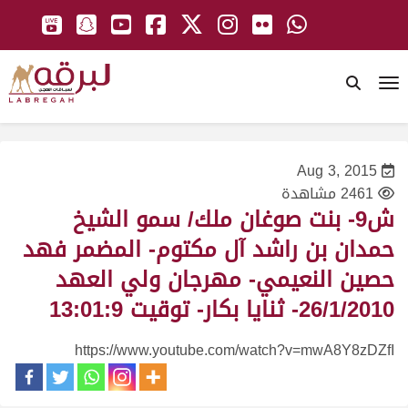
To
Aug 3, 2015
2461 مشاهدة
ش9- بنت صوغان ملك/ سمو الشيخ
حمدان بن راشد آل مكتوم- المضمر فهد
حصين النعيمي- مهرجان ولي العهد
26/1/2010- ثنايا بكار- توقيت 13:01:9
https://www.youtube.com/watch?v=mwA8Y8zDZfI