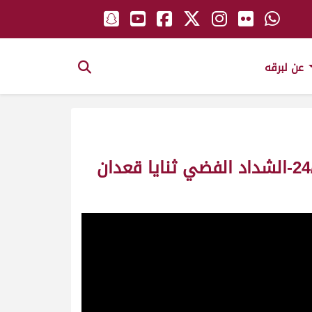
عن لبرقه
ظبيان ملك/ على خليفة بالرشيد السويدي-مهرجان سمو الأمير الوالد 24/1/2015-الشداد الفضي ثنايا قعدان