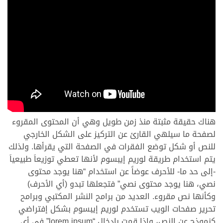
هناك حقيقة مثبتة منذ زمن طويل وهي أن المحتوى المقروء
لصفحة ما سيلهي القارئ عن التركيز على الشكل الخارجي
للنص أو شكل توضع الفقرات في الصفحة التي يقرأها. ولذلك
يتم استخدام طريقة لوريم إيبسوم لأنها تعطي توزيعاَ طبيعياَ
-إلى حد ما- للأحرف عوضاً عن استخدام “هنا يوجد محتوى
نصي، هنا يوجد محتوى نصي” فتجعلها تبدو (أي الأحرف)
وكأنها نص مقروء. العديد من برامح النشر المكتبي وبرامح
تحرير صفحات الويب تستخدم لوريم إيبسوم بشكل إفتراضي
كنموذج عن النص، وإذا قمت بإدخال “lorem ipsum” في أي