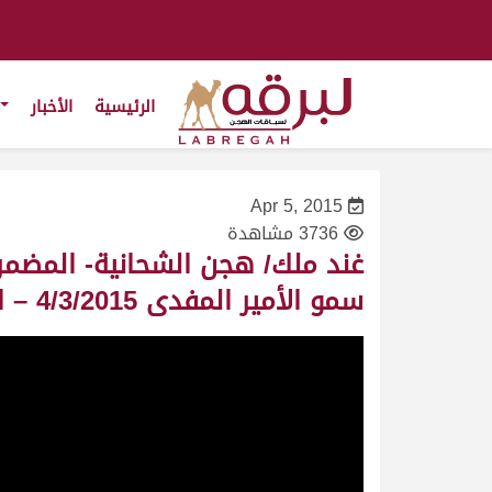
الرئيسية
الأخبار
Apr 5, 2015
3736 مشاهدة
غند ملك/ هجن الشحانية- المضم
سمو الأمير المفدى 4/3/2015 – التوقيت 12:08:86