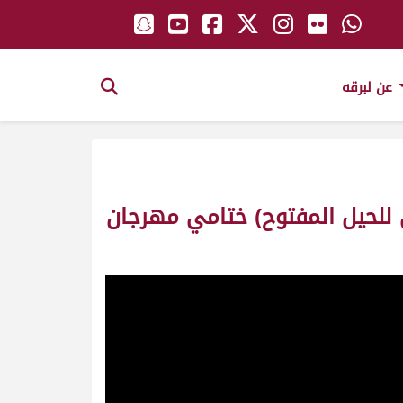
عن لبرقه
للحيل المفتوح) ختامي مهرجان