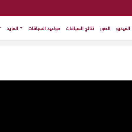
الفيديو
الصور
نتائج السباقات
مواعيد السباقات
المزيد