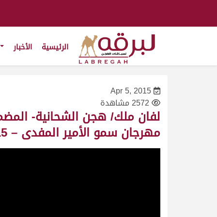
الرئيسية
الأخبار
Apr 5, 2015
2572 مشاهدة
لفان ملك/ هجن الشحانية- المضم
مهرجان سمو الأمير المفدى – 4/3/2015 – التوقيت 13:09:93