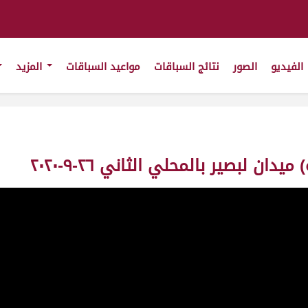
الفيديو
الصور
نتائج السباقات
مواعيد السباقات
المزيد
ن لبصير بالمحلي الثاني ٢٦-٩-٢٠٢٠