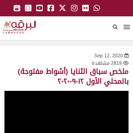
To
Sep 12, 2020
2819 مشاهدة
ملخص سباق الثنايا (أشواط مفتوحة)
بالمحلي الأول ١٢-٩-٢٠٢٠