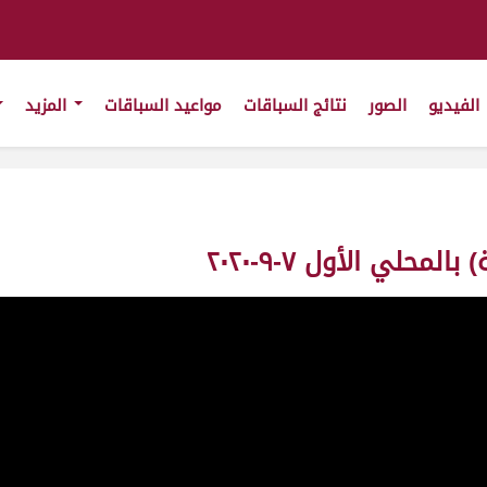
الفيديو
الصور
نتائج السباقات
مواعيد السباقات
المزيد
حلي الأول ٧-٩-٢٠٢٠