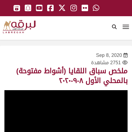
To
Sep 8, 2020
2751 مشاهدة
ملخص سباق اللقايا (أشواط مفتوحة)
بالمحلي الأول ٨-٩-٢٠٢٠