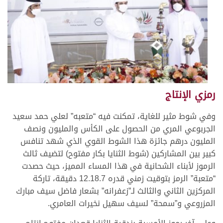
رمزي الإنتاج
وفي شوط مثير للغاية، تمكنت فيه “متعبه” لعلي حمد سعيد
الجربوعي المري من الحصول على الكأس والمليون ونصف
المليون درهم جائزة هذا الشوط القوي الذي شهد تنافس
كبير بين المشاركين (شوط الثنايا بكار مفتوح) لتضيف ثالث
الرموز لأبناء الشحانية في هذا المساء المميز، حيث حصدت
“متعبة” الرمز بتوقيت زمني قدره 12.18.7 دقيقة، تاركة
المركزين الثاني والثالث لـ”زعفرانه” بشعار فاضل سيف مبارك
المزروعي و”سمحة” لسيف سهيل نخيرات العامري.