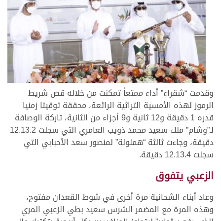
وقدمت “شقراء” أداء ممتعاً تمكنت من خلاله قص شريط
الرموز لهذه الأمسية التراثية الرائعة، محققة توقيتا زمنيا
قدره 1 دقيقة و12 ثانية و9 أجزاء من الثانية، تاركة الوصافة
لـ”وشام” ملك سعيد محمد ذويب العامري التي سجلت 12.13.2
دقيقة، وجاءت ثالثة “هملولة” لمنصور سعد الأحبابي التي
سجلت 12.13.4 دقيقة.
الزعبي يتفوق
وعاد أبناء الشحانية مرة أخرى في شوط القعدان مفتوح،
وهذه المرة مع المضمر الشرس سعيد بطي الزعبي المري