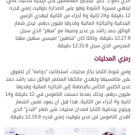
الذي دفع بـ “جاير” ليتجاوز المنافسين بكل أريحية بتكتيك عالي،
لينهي مسيرة الشوط وهو على الصدارة بتوقيت زمني قدره
12 دقيقة و24 ثانية و6 أجزاء من الثانية ليهدي الزعبي
البندقية والجائزة المالية وقدرها مليون درهم، ليحل شعار
الواثق حمد راشد بن غدير وصيفا مع “مبهر” الذي سجل
12.27.9 دقيقة، وثالثا كان “شاهين” لعيسى سهيل مهنا
المحرمي الذي سجل 12.31.6 دقيقة.
رمزي المحليات
وفي شوط الثنايا بكار محليات، استطاعت “دوامه” أن تتفوق
على منافسيها وتهدي مالكها المضمر الواثق حمد راشد حمد
غدير الكتبي الكأس بالإضافة إلى الجائزة المالية وقدرها
مليون درهم، وذلك بعدما حسمت الناموس في 12 دقيقة و14
ثانية و4 أجزاء من الثانية، هذا قبل أن يعود نفس الشعار
ويتوج ببندقية الثنايا قعدان محليات على ظهر “البدع” الذي
أهدى الناموس لبن غدير بتوقيت زمني قدره 12.19.8 دقيقة.