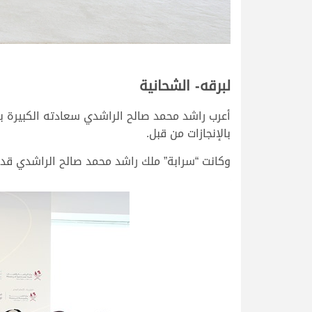
لبرقه- الشحانية
أعرب راشد محمد صالح الراشدي سعادته الكبيرة بع
بالإنجازات من قبل.
وكانت “سرابة” ملك راشد محمد صالح الراشدي قد فازت برمز وجائزة مالية