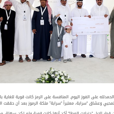
مدلله على الفوز اليوم, المنافسة على الرمز كانت قوية للغاية ب
 لمحبي وعشاق “سرابة، معتبراً “سرابة” ملكة الرموز بعد أن حققت ا
 قطر للإبل “جزيلات العطا“ أكد أنها كانت قوية ولم تكن سهلة، م