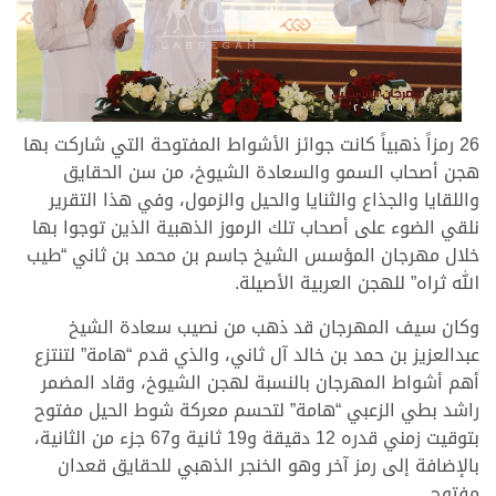
26 رمزاً ذهبياً كانت جوائز الأشواط المفتوحة التي شاركت بها
هجن أصحاب السمو والسعادة الشيوخ، من سن الحقايق
واللقايا والجذاع والثنايا والحيل والزمول، وفي هذا التقرير
نلقي الضوء على أصحاب تلك الرموز الذهبية الذين توجوا بها
خلال مهرجان المؤسس الشيخ جاسم بن محمد بن ثاني “طيب
الله ثراه” للهجن العربية الأصيلة.
وكان سيف المهرجان قد ذهب من نصيب سعادة الشيخ
عبدالعزيز بن حمد بن خالد آل ثاني، والذي قدم “هامة” لتنتزع
أهم أشواط المهرجان بالنسبة لهجن الشيوخ، وقاد المضمر
راشد بطي الزعبي “هامة” لتحسم معركة شوط الحيل مفتوح
بتوقيت زمني قدره 12 دقيقة و19 ثانية و67 جزء من الثانية،
بالإضافة إلى رمز آخر وهو الخنجر الذهبي للحقايق قعدان
مفتوح.