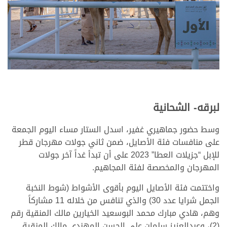
لبرقه- الشحانية
وسط حضور جماهيري غفير، اسدل الستار مساء اليوم الجمعة
على منافسات فئة الأصايل، ضمن ثاني جولات مهرجان قطر
للإبل “جزيلات العطا” 2023 على أن تبدأ غداً آخر جولات
المهرجان والمخصصة لفئة المجاهيم.
واختتمت فئة الأصايل اليوم بأقوى الأشواط (شوط النخبة
الجمل شرايا عدد 30) والذي تنافس من خلاله 11 مشاركاً
وهم، هادي مبارك محمد البوسعيد الخيارين مالك المنقية رقم
(2)، وعبدالعزيز سلمان علي الحسن المهندي مالك المنقية