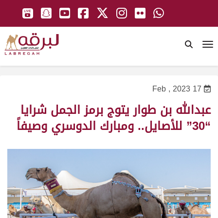
To
17 Feb , 2023
عبدالله بن طوار يتوج برمز الجمل شرايا
“30” للأصايل.. ومبارك الدوسري وصيفاً