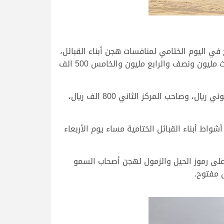
 لشوط السيف الفضي للحيل مفتوح في اليوم الختامي لمنافسات هجن أبناء القبائل،
بواقع 5 ملايين ريال للفائز بالسيف الغالي، كما سيحصل صاحب المركز الثاني على مليونين ونصف المليون ريال والثالث مليون ونصف والرابع مليون والخامس 500 الف
أما الفائز بالسيف الذهبي للحيل مفتوح (منافسات أصحاب السمو الشيوخ) فسيحصل على جائزة مالية كبرى تقدر بمليوني ريال، وصاحب المركز الثاني 800 الف ريال،
اط أبناء القبائل الختامية مساء يوم الأربعاء
 القمة على رموز الحيل والزمول لهجن أصحاب السمو
 مفتوح.