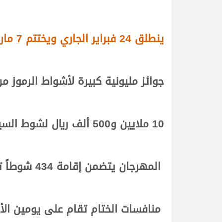
.
.
.
ينطلق 24 فبراير الجاري ويختتم 7 مارس القادم
.
.
.
جوائز مليونية كبيرة لأشواط الرموز م
.
.
.
10 ملايين و500 ألف ريال لشوط السيف الفضي في اليوم الختامي
.
.
.
المهرجان يتضمن إقامة 434 شوطاً تقام على مدار 13 يوماً متتالياً
.
.
.
منافسات الختام تقام على يومين الأو
.