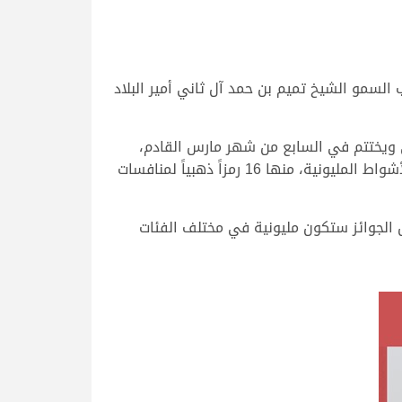
لسمو الشيخ تميم بن حمد آل ثاني أمير البلاد
ي ويختتم في السابع من شهر مارس القادم،
ويتضمن إقامة 434 شوطاَ بميداني الشحانية ولبصير، رصدت لها جوائز نقدية قيمة بالإضافة إلى تخصيص 44 رمزاً للأشواط المليونية، منها 16 رمزاً ذهبياً لمنافسات
ل الجوائز ستكون مليونية في مختلف الفئات