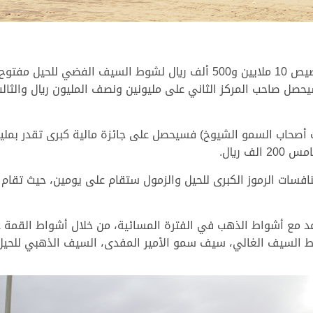
ونوهت اللجنة المنظمة لسباق الهجن بأنه تم تخصيص 10 ملايين و500 ألف ريال
فسات الرموز الكبرى للحيل والزمول ستقام على يومين، حيث تقام أشو
س 7 مارس سيكون الموعد مع أشواط الذهب في الفترة المسائية، من خلال أشواط
السيف الغالي، سيف سمو الأمير المفدى، السيف الذهبي للحيل