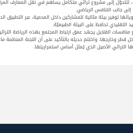
، لتتحوّل إلى مشروع تراثي متكامل يساهم في نقل المعارف المرت
 إلى جانب التنافس الرياضي.
تها توفير بيئة مثالية للمشاركين داخل المحمية، عبر التطبيق الدق
التقليدي تحافظ على البيئة الطبيعيّة.
ع منافسات القلايل يجسّد عمق ارتباط المجتمع بهذه الرياضة التر
 قطر وخارجها. واختتمَ حديثه بالتأكيد على أن اللجنة المنظمة ما
 التراثي الأصيل الذي يُمثل أساس استمراريتها.