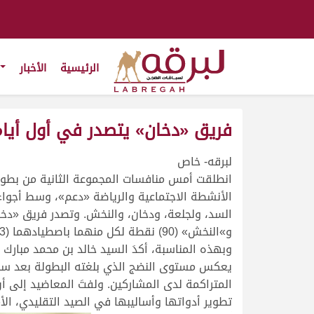
الرئيسية
الأخبار
فريق «دخان» يتصدر في أول أيام
لبرقه- خاص
الأنشطة الاجتماعية والرياضة «دعم»، وسط أجواء 
و»النخش» (90) نقطة لكل منهما باصطيادهما (3) حبارى، وجاء أخيرًا فريق «السد» الذي لم يحقق أيًا من النقاط بعدم تمكنه من اصطياد أي من الطرائد.
وبهذه المناسبة، أكدَ السيد خالد بن محمد مبارك 
يعكس مستوى النضج الذي بلغته البطولة بعد سنوا
المتراكمة لدى المشاركين. ولفتَ المعاضيد إلى أ
تطوير أدواتها وأساليبها في الصيد التقليدي، الأمر
.