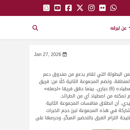
عن لبرقه
Jan 27, 2026
يد التقليدي للعام 2026، وذلك في محمية لعريق، ضمن البطولة التي تقام بدعمٍ من صندوق دعم
منطقة. وتضم المجموعة الثانية كلًا من: فريق
السد، ولجلعة، ودخان، والنخش. وتصدر فريق «دخان» نتائج اليوم الأوّل بالمجموعة الثانية، حيث حقق (180) نقطة باصطياده (6) حبارى، بينما حقق فريقا «لجعله»
يدي، أن انطلاق منافسات المجموعة الثانية
شاركة في هذه المجموعة تبرز حجم الخبرات
جة التزام الفرق بالتحضير المبكّر، وحرصها على